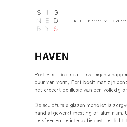
Meteen
naar de
content
Thuis
Merken
Collect
C
HAVEN
o
Port viert de refractieve eigenschappe
l
puur van vorm, Port boeit met zijn cont
het creëert de illusie van een volledig o
l
De sculpturale glazen monoliet is zorgv
e
hand afgewerkt messing of aluminium. 
de sfeer en de interactie met het licht 