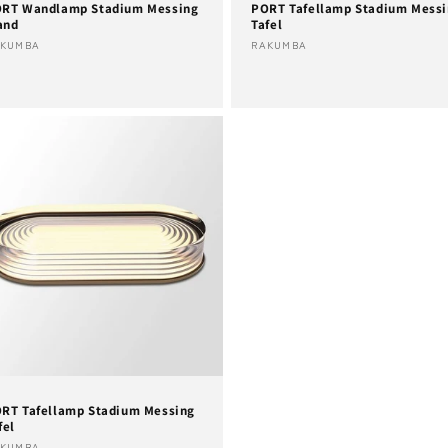
RT Wandlamp Stadium Messing
PORT Tafellamp Stadium Mess
and
Tafel
rkoper:
Verkoper:
AKUMBA
RAKUMBA
RT Tafellamp Stadium Messing
fel
AKUMBA