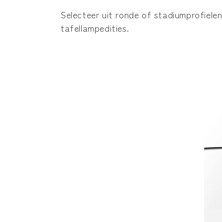
c
Selecteer uit ronde of stadiumprofielen
t
tafellampedities.
i
e
: