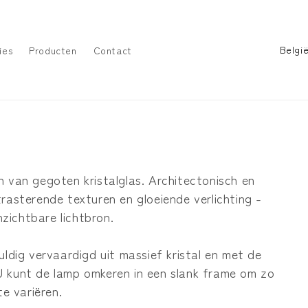
L
ies
Producten
Contact
a
n
d
/
r
e
n van gegoten kristalglas. Architectonisch en
g
rasterende texturen en gloeiende verlichting -
i
nzichtbare lichtbron.
o
uldig vervaardigd uit massief kristal en met de
U kunt de lamp omkeren in een slank frame om zo
te variëren.