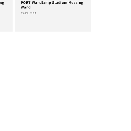
ing
PORT Wandlamp Stadium Messing
Wand
Verkoper:
RAKUMBA