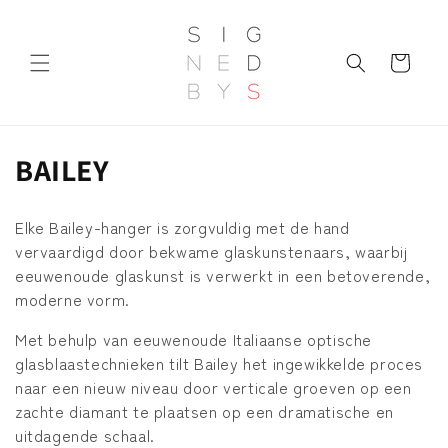
Meteen
naar de
content
Winkelwagen
C
BAILEY
o
Elke Bailey-hanger is zorgvuldig met de hand
l
vervaardigd door bekwame glaskunstenaars, waarbij
eeuwenoude glaskunst is verwerkt in een betoverende,
l
moderne vorm.
e
Met behulp van eeuwenoude Italiaanse optische
c
glasblaastechnieken tilt Bailey het ingewikkelde proces
naar een nieuw niveau door verticale groeven op een
t
zachte diamant te plaatsen op een dramatische en
i
uitdagende schaal.