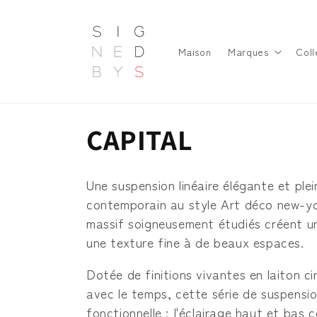
et
passer
au
contenu
Maison
Marques
Coll
C
CAPITAL
o
Une suspension linéaire élégante et plei
l
contemporain au style Art déco new-yor
massif soigneusement étudiés créent un
l
une texture fine à de beaux espaces.
Dotée de finitions vivantes en laiton ci
e
avec le temps, cette série de suspensi
fonctionnelle ; l'éclairage haut et ba