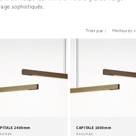
age sophistiqués.
Trier par :
PITALE 2400mm
CAPITALE 1800mm
urnisseur :
Fournisseur :
AKUMBA
RAKUMBA