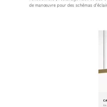
c
de manœuvre pour des schémas d'éclair
t
i
o
n
:
CA
Fo
R