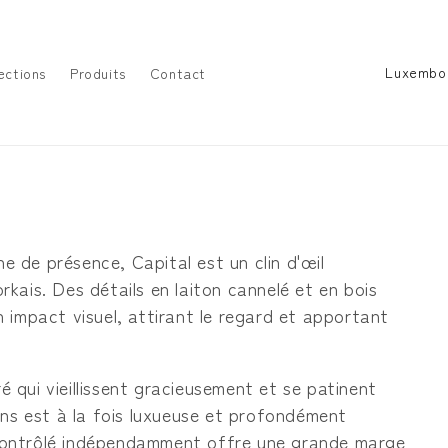
P
ections
Produits
Contact
a
y
s
/
r
é
ne de présence, Capital est un clin d'œil
g
kais. Des détails en laiton cannelé et en bois
i
 impact visuel, attirant le regard et apportant
o
n
ré qui vieillissent gracieusement et se patinent
ons est à la fois luxueuse et profondément
s contrôlé indépendamment offre une grande marge