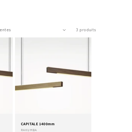
3 produits
CAPITALE 1400mm
Fournisseur :
RAKUMBA